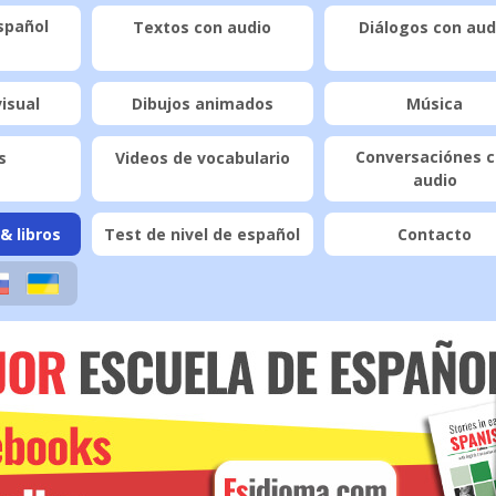
spañol
Textos con audio
Diálogos con aud
visual
Dibujos animados
Música
Conversaciónes 
s
Videos de vocabulario
audio
& libros
Test de nivel de español
Contacto