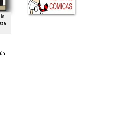
la
stá
mún