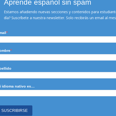
Aprende español sin spam
nativo
Estamos añadiendo nuevas secciones y contenidos para estudiante
día? Suscríbete a nuestra newsletter. Solo recibirás un email al m
mail
ombre
MÁS INFO
pellido
i idioma nativo es…
SUSCRIBIRSE