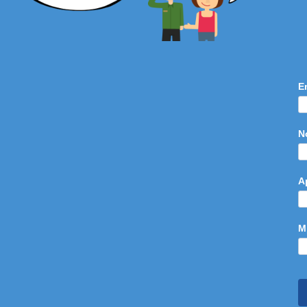
E
N
A
M