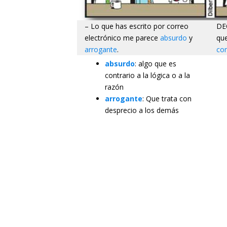
– Lo que has escrito por correo
DE
electrónico me parece
absurdo
y
qu
arrogante
.
co
absurdo
: algo que es
contrario a la lógica o a la
razón
arrogante
: Que trata con
desprecio a los demás