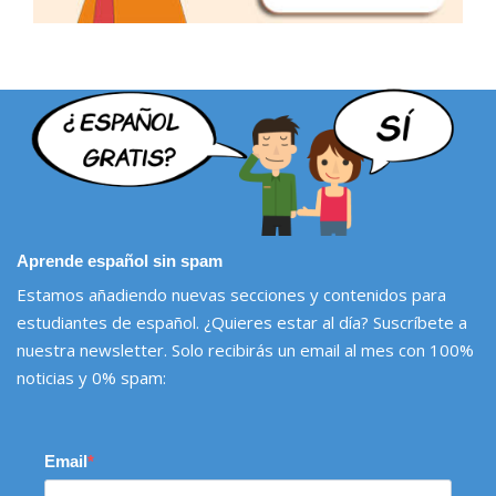
Aprende español sin spam
Estamos añadiendo nuevas secciones y contenidos para
estudiantes de español. ¿Quieres estar al día? Suscríbete a
nuestra newsletter. Solo recibirás un email al mes con 100%
noticias y 0% spam:
Email