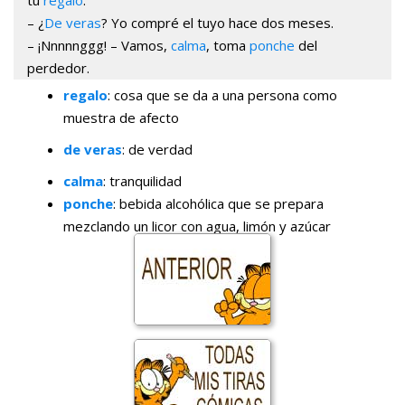
tu
regalo
.
– ¿
De veras
? Yo compré el tuyo hace dos meses.
– ¡Nnnnnggg! – Vamos,
calma
, toma
ponche
del
perdedor.
regalo
: cosa que se da a una persona como
muestra de afecto
de veras
: de verdad
calma
: tranquilidad
ponche
: bebida alcohólica que se prepara
mezclando un licor con agua, limón y azúcar