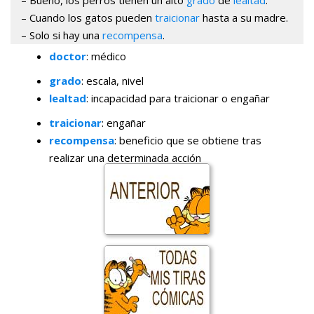
– Bueno, los perros tienen un alto
grado
de
lealtad
.
– Cuando los gatos pueden
traicionar
hasta a su madre.
– Solo si hay una
recompensa
.
doctor
: médico
grado
: escala, nivel
lealtad
: incapacidad para traicionar o engañar
traicionar
: engañar
recompensa
: beneficio que se obtiene tras
realizar una determinada acción