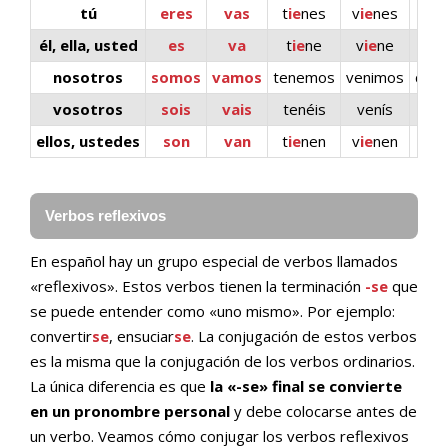
tú
eres
vas
t
ie
nes
v
ie
nes
d
ic
él, ella, usted
es
va
t
ie
ne
v
ie
ne
d
i
nosotros
somos
vamos
tenemos
venimos
dec
vosotros
sois
vais
tenéis
venís
dec
ellos, ustedes
son
van
t
ie
nen
v
ie
nen
d
ic
Verbos reflexivos
En español hay un grupo especial de verbos llamados
«reflexivos». Estos verbos tienen la terminación
-se
que
se puede entender como «uno mismo». Por ejemplo:
convertir
se
, ensuciar
se
. La conjugación de estos verbos
es la misma que la conjugación de los verbos ordinarios.
La única diferencia es que
la «-se» final se convierte
en un pronombre personal
y debe colocarse antes de
un verbo. Veamos cómo conjugar los verbos reflexivos