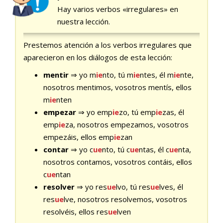
Hay varios verbos «irregulares» en
nuestra lección.
Prestemos atención a los verbos irregulares que
aparecieron en los diálogos de esta lección:
mentir
⇒ yo m
ie
nto, tú m
ie
ntes, él m
ie
nte,
nosotros mentimos, vosotros mentís, ellos
m
ie
nten
empezar
⇒ yo emp
ie
zo, tú emp
ie
zas, él
emp
ie
za, nosotros empezamos, vosotros
empezáis, ellos emp
ie
zan
contar
⇒ yo c
ue
nto, tú c
ue
ntas, él c
ue
nta,
nosotros contamos, vosotros contáis, ellos
c
ue
ntan
resolver
⇒ yo res
ue
lvo, tú res
ue
lves, él
res
ue
lve, nosotros resolvemos, vosotros
resolvéis, ellos res
ue
lven