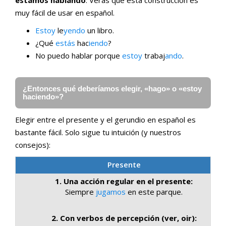
muy fácil de usar en español.
Estoy
le
yendo
un libro.
¿Qué
estás
hac
iendo
?
No puedo hablar porque
estoy
trabaj
ando
.
¿Entonces qué deberíamos elegir, «hago» o «estoy
haciendo»?
Elegir entre el presente y el gerundio en español es
bastante fácil. Solo sigue tu intuición (y nuestros
consejos):
Presente
1. Una acción regular en el presente:
Siempre
jugamos
en este parque.
2. Con verbos de percepción (ver, oir):