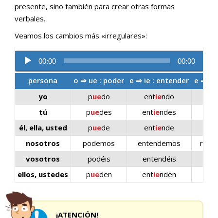
presente, sino también para crear otras formas
verbales.
Veamos los cambios más «irregulares»:
Reproductor
00:00
00:00
de
persona
o ⇒ ue : poder
e ⇒ ie : entender
e ⇒ i :
audio
yo
p
ue
do
ent
ie
ndo
re
tú
p
ue
des
ent
ie
ndes
rep
él, ella, usted
p
ue
de
ent
ie
nde
re
nosotros
podemos
entendemos
repe
vosotros
podéis
entendéis
rep
ellos, ustedes
p
ue
den
ent
ie
nden
rep
¡ATENCIÓN!