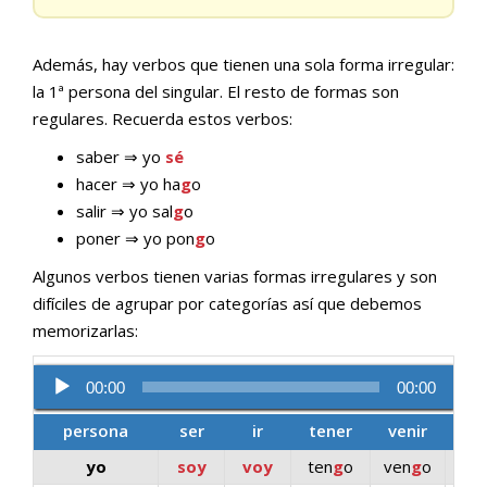
Además, hay verbos que tienen una sola forma irregular:
la 1ª persona del singular. El resto de formas son
regulares. Recuerda estos verbos:
saber ⇒ yo
sé
hacer ⇒ yo ha
g
o
salir ⇒ yo sal
g
o
poner ⇒ yo pon
g
o
Algunos verbos tienen varias formas irregulares y son
difíciles de agrupar por categorías así que debemos
memorizarlas:
Reproductor
00:00
00:00
de
persona
ser
ir
tener
venir
dec
audio
yo
soy
voy
ten
g
o
ven
g
o
d
i