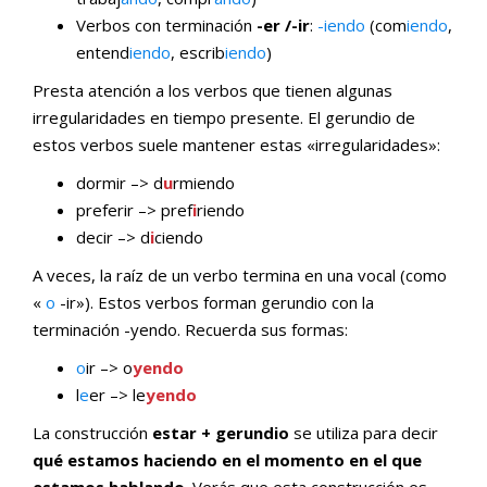
Verbos con terminación
-er /-ir
:
-iendo
(com
iendo
,
entend
iendo
, escrib
iendo
)
Presta atención a los verbos que tienen algunas
irregularidades en tiempo presente. El gerundio de
estos verbos suele mantener estas «irregularidades»:
dormir –> d
u
rmiendo
preferir –> pref
i
riendo
decir –> d
i
ciendo
A veces, la raíz de un verbo termina en una vocal (como
«
o
-ir»). Estos verbos forman gerundio con la
terminación -yendo. Recuerda sus formas:
o
ir –> o
yendo
l
e
er –> le
yendo
La construcción
estar + gerundio
se utiliza para decir
qué estamos haciendo en el momento en el que
estamos hablando
. Verás que esta construcción es