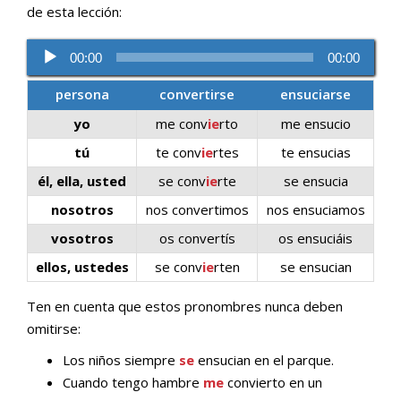
de esta lección:
Reproductor
00:00
00:00
de
audio
persona
convertirse
ensuciarse
yo
me conv
ie
rto
me ensucio
tú
te conv
ie
rtes
te ensucias
él, ella, usted
se conv
ie
rte
se ensucia
nosotros
nos convertimos
nos ensuciamos
vosotros
os convertís
os ensuciáis
ellos, ustedes
se conv
ie
rten
se ensucian
Ten en cuenta que estos pronombres nunca deben
omitirse:
Los niños siempre
se
ensucian en el parque.
Cuando tengo hambre
me
convierto en un