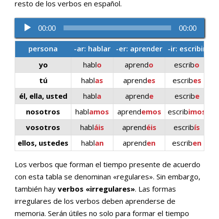
resto de los verbos en español.
Reproductor
00:00
00:00
de
audio
persona
-ar: hablar
-er: aprender
-ir: escribir
yo
habl
o
aprend
o
escrib
o
tú
habl
as
aprend
es
escrib
es
él, ella, usted
habl
a
aprend
e
escrib
e
nosotros
habl
amos
aprend
emos
escrib
imos
vosotros
habl
áis
aprend
éis
escrib
ís
ellos, ustedes
habl
an
aprend
en
escrib
en
Los verbos que forman el tiempo presente de acuerdo
con esta tabla se denominan «regulares». Sin embargo,
también hay
verbos «irregulares»
. Las formas
irregulares de los verbos deben aprenderse de
memoria. Serán útiles no solo para formar el tiempo