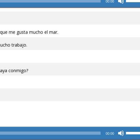
00:00
las
teclas
de
flecha
s que me gusta mucho el mar.
arriba/
para
mucho trabajo.
aument
o
disminu
el
playa conmigo?
volume
Utiliza
00:00
las