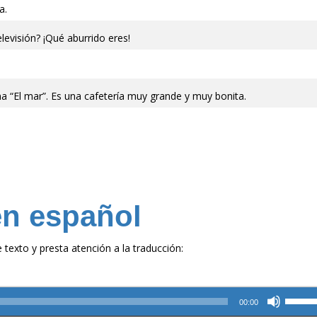
a.
arriba/
para
levisión? ¡Qué aburrido eres!
aument
o
disminu
el
a “El mar”. Es una cafetería muy grande y muy bonita.
volume
en español
texto y presta atención a la traducción:
CURSO DE VERBOS
Online. Con un profesor
Utiliza
nativo
00:00
las