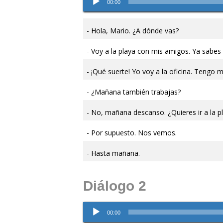
00:00
de
audio
Hola, Mario. ¿A dónde vas?
Voy a la playa con mis amigos. Ya sabe
¡Qué suerte! Yo voy a la oficina. Tengo 
¿Mañana también trabajas?
No, mañana descanso. ¿Quieres ir a la 
Por supuesto. Nos vemos.
Hasta mañana.
Diálogo 2
Reproductor
00:00
de