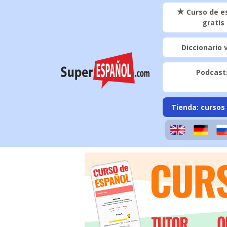
S
Curso de e
k
gratis
i
p
Diccionario 
t
o
Podcast
m
a
i
Tienda: cursos 
n
c
o
n
t
e
n
t