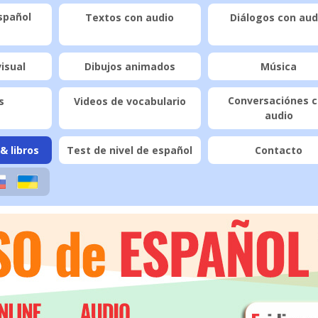
spañol
Textos con audio
Diálogos con aud
visual
Dibujos animados
Música
Conversaciónes 
s
Videos de vocabulario
audio
& libros
Test de nivel de español
Contacto