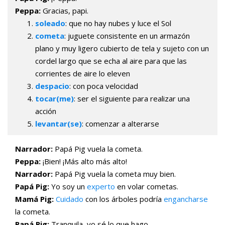
Peppa:
Gracias, papi.
soleado
: que no hay nubes y luce el Sol
cometa
: juguete consistente en un armazón
plano y muy ligero cubierto de tela y sujeto con un
cordel largo que se echa al aire para que las
corrientes de aire lo eleven
despacio
: con poca velocidad
tocar(me)
: ser el siguiente para realizar una
acción
levantar(se)
: comenzar a alterarse
Narrador:
Papá Pig vuela la cometa.
Peppa:
¡Bien! ¡Más alto más alto!
Narrador:
Papá Pig vuela la cometa muy bien.
Papá Pig:
Yo soy un
experto
en volar cometas.
Mamá Pig:
Cuidado
con los árboles podría
engancharse
la cometa.
Papá Pig:
Tranquila, yo sé lo que hago.