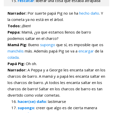
rescatar
: liberar una cosa que estaba atrapada
Narrador:
Por suerte papá Pig no se ha
hecho daño
. Y
la cometa ya no está en el árbol.
Todos:
¡Bien!
Peppa:
Mamá, ¿ya que estamos llenos de barro
podemos saltar en el charco?
Mamá Pig:
Bueno
supongo
que sí, es imposible que os
manchéis
más. Además papá Pig se va a
encargar
de la
colada
.
Papá Pig:
Oh oh.
Narrador:
A Peppa y a George les encanta saltar en los
charcos de barro. A mamá y a papá les encanta saltar en
los charcos de barro. ¡A todos les encanta saltar en los
charcos de barro! Saltar en los charcos de barro es tan
divertido como volar cometas.
hacer(se) daño
: lastimarse
supongo
: creer que algo es de cierta manera