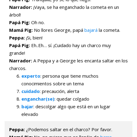
Narrador:
¡Vaya, se ha enganchado la cometa en un
árbol!
Papá Pig:
Oh no.
Mamá Pig:
No llores George, papá
bajará
la cometa.
Peppa:
¡Si, bien!
Papá Pig:
Eh..Eh… sí. ¡Cuidado hay un charco muy
grande!
Narrador:
A Peppa y a George les encanta saltar en los
charcos.
experto
: persona que tiene muchos
conocimientos sobre un tema
cuidado
: precaución, alerta
enganchar(se)
: quedar colgado
bajar
: descolgar algo que está en un lugar
elevado
Peppa:
¿Podemos saltar en el charco? Por favor.
Mamá Pig:
No, no quiero que os llenéis de
barro
.