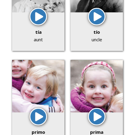
tía
tío
aunt
uncle
primo
prima