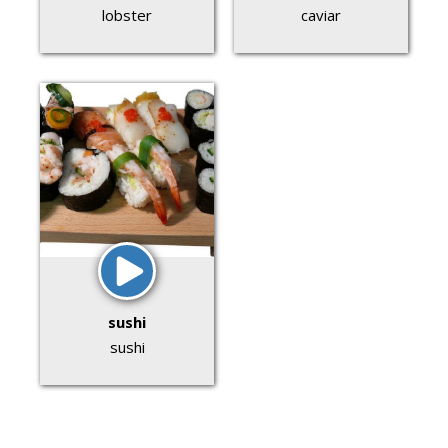
lobster
caviar
sushi
sushi