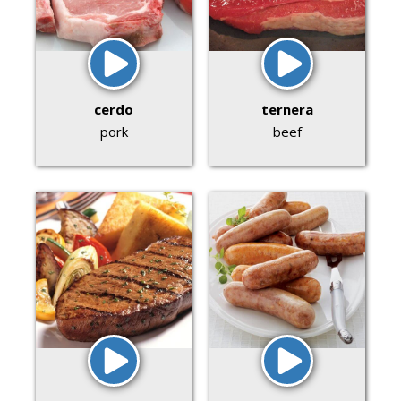
cerdo
ternera
pork
beef