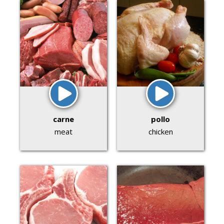
carne
pollo
meat
chicken