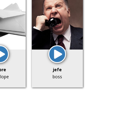
bre
jefe
lope
boss