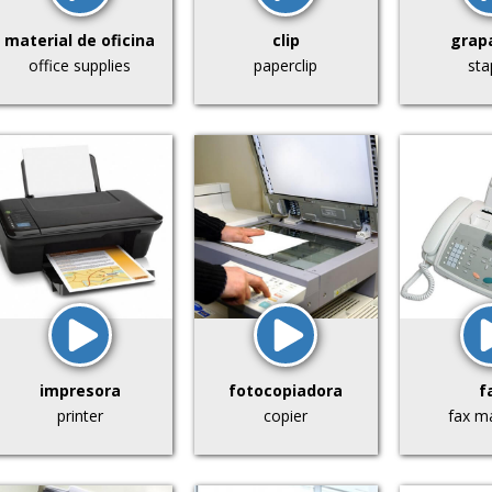
material de oficina
clip
grap
office supplies
paperclip
sta
impresora
fotocopiadora
f
printer
copier
fax m