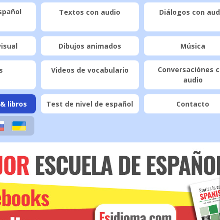
spañol
Textos con audio
Diálogos con aud
visual
Dibujos animados
Música
Conversaciónes 
s
Videos de vocabulario
audio
& libros
Test de nivel de español
Contacto