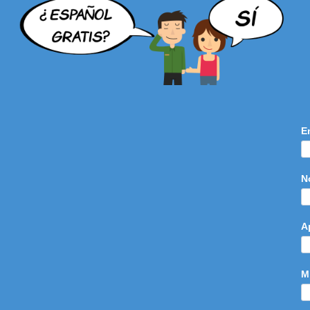
E
N
A
M