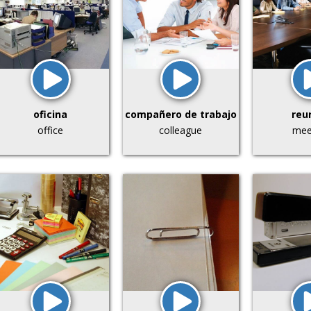
oficina
compañero de trabajo
reu
office
colleague
mee