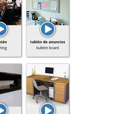
nión
tablón de anuncios
ting
bulletin board