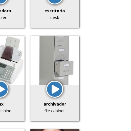
adora
escritorio
pler
desk
ax
archivador
achine
file cabinet