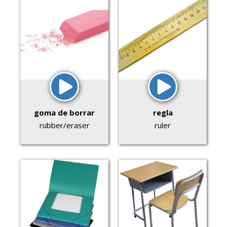
goma de borrar
regla
rubber/eraser
ruler