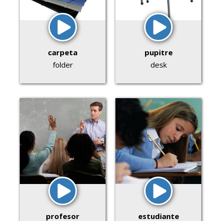
carpeta
pupitre
folder
desk
profesor
estudiante