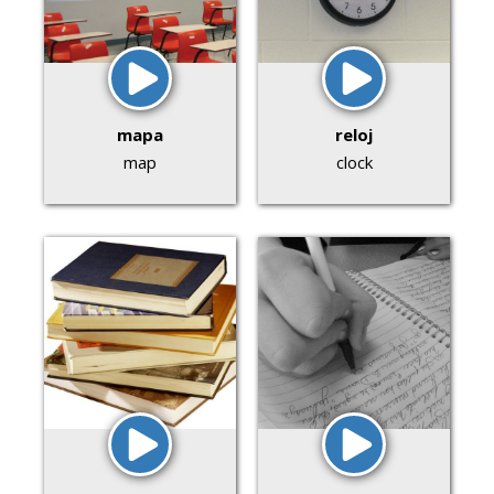
mapa
reloj
map
clock