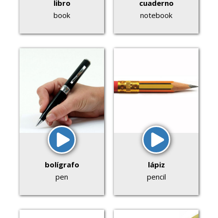
libro
cuaderno
book
notebook
bolígrafo
lápiz
pen
pencil