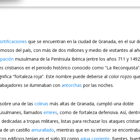
fortificaciones
que se encuentran en la ciudad de Granada, en el sur d
osos del país, con más de dos millones y medio de visitantes al añ
pación
musulmana de la Península Ibérica (entre los años 711 y 1492
es cristianos en el periodo histórico conocido como “La Reconquista”
gnifica “fortaleza roja”. Este nombre puede deberse al color rojizo qu
trabajadores se iluminaban con
antorchas
por las noches.
sobre una de las
colinas
más altas de Granada, cumplió una doble
 musulmanes, llamados
emires
, como de fortaleza defensiva. Así, dentr
dedicadas a tropas militares, listas para rechazar los ataques cristia
a de un castillo
amurallado
, mientras que en su interior se encontrab
os edificios tenían en el siglo XII como
agua corriente
, fuentes, huer