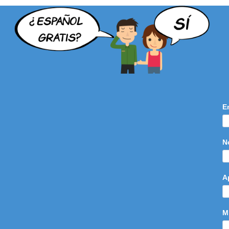
E
N
A
M