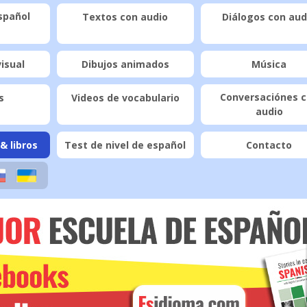
spañol
Textos con audio
Diálogos con aud
visual
Dibujos animados
Música
Conversaciónes 
s
Videos de vocabulario
audio
& libros
Test de nivel de español
Contacto