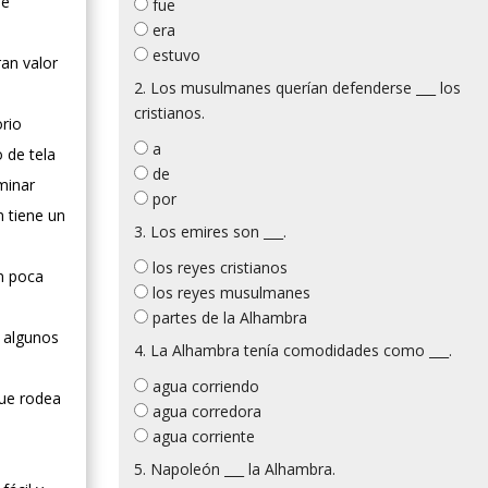
se
fue
era
estuvo
ran valor
2. Los musulmanes querían defenderse ___ los
cristianos.
orio
a
 de tela
de
minar
por
n tiene un
3. Los emires son ___.
los reyes cristianos
on poca
los reyes musulmanes
partes de la Alhambra
n algunos
4. La Alhambra tenía comodidades como ___.
agua corriendo
que rodea
agua corredora
agua corriente
5. Napoleón ___ la Alhambra.