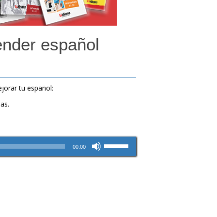
ender español
jorar tu español:
as.
Utiliza
00:00
las
teclas
de
flecha
arriba/abajo
para