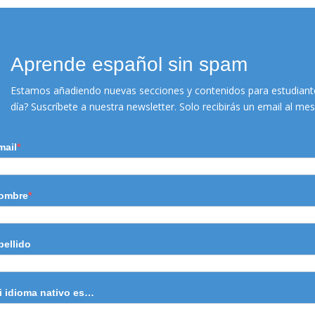
Aprende español sin spam
MÁS INFO
Estamos añadiendo nuevas secciones y contenidos para estudiante
día? Suscríbete a nuestra newsletter. Solo recibirás un email al m
mail
ombre
pellido
i idioma nativo es…