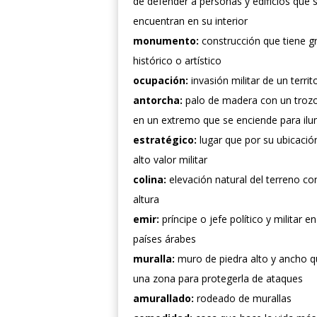
de defender a personas y edificios que 
encuentran en su interior
monumento:
construcción que tiene g
histórico o artístico
ocupación:
invasión militar de un territ
antorcha:
palo de madera con un trozo
en un extremo que se enciende para ilu
estratégico:
lugar que por su ubicació
alto valor militar
colina:
elevación natural del terreno c
altura
emir:
príncipe o jefe político y militar e
países árabes
muralla:
muro de piedra alto y ancho 
una zona para protegerla de ataques
amurallado:
rodeado de murallas