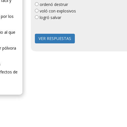
fácil y
ordenó destruir
voló con explosivos
 por los
logró salvar
io al que
r pólvora
s
rfectos de