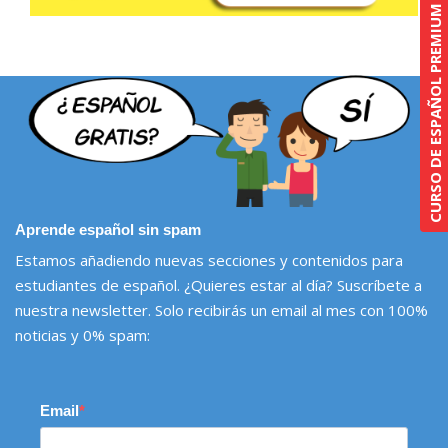
CURSO DE ESPAÑOL PREMIUM
Aprende español sin spam
Estamos añadiendo nuevas secciones y contenidos para
estudiantes de español. ¿Quieres estar al día? Suscríbete a
nuestra newsletter. Solo recibirás un email al mes con 100%
noticias y 0% spam:
Email