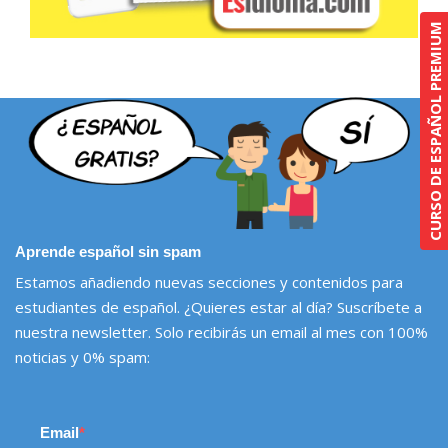
CURSO DE ESPAÑOL PREMIUM
Aprende español sin spam
Estamos añadiendo nuevas secciones y contenidos para
estudiantes de español. ¿Quieres estar al día? Suscríbete a
nuestra newsletter. Solo recibirás un email al mes con 100%
noticias y 0% spam:
Email