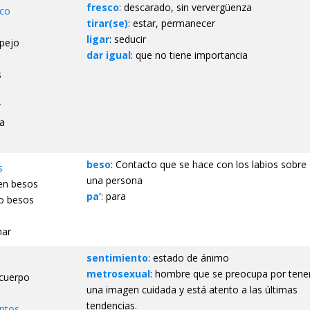
fresco
: descarado, sin ververgüenza
sco
tirar(se)
: estar, permanecer
ligar
: seducir
spejo
dar igual
: que no tiene importancia
s
r
ta
beso
: Contacto que se hace con los labios sobre
s
una persona
en besos
pa’
: para
do besos
nar
sentimiento
: estado de ánimo
metrosexual
: hombre que se preocupa por tene
 cuerpo
una imagen cuidada y está atento a las últimas
tendencias.
ntos
.