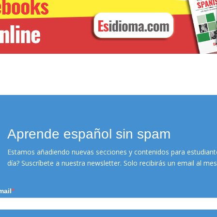
CURSO DE VERBOS
Online. Con un profesor
nativo
Aprende español sin spam
Estamos añadiendo nuevas secciones y contenidos para estudiante
MÁS INFO
día? Suscríbete a nuestra newsletter. Solo recibirás un email al m
mail