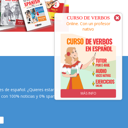
CURSO DE ESPAÑOL
CURSO DE VERBOS
Online. Con un profesor
Online. Con un profesor
nativo
nativo
s de español. ¿Quieres estar al
MÁS INFO
MÁS INFO
es con 100% noticias y 0% spam: