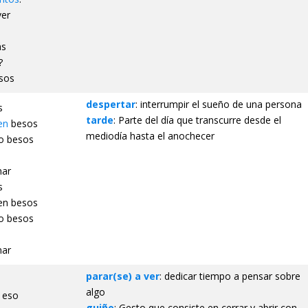
ver
ás
?
esos
despertar
: interrumpir el sueño de una persona
s
tarde
: Parte del día que transcurre desde el
en
besos
mediodía hasta el anochecer
o besos
nar
s
en besos
do besos
nar
parar(se) a ver
: dedicar tiempo a pensar sobre
algo
 eso
guiño
: Gesto que consiste en cerrar y abrir con