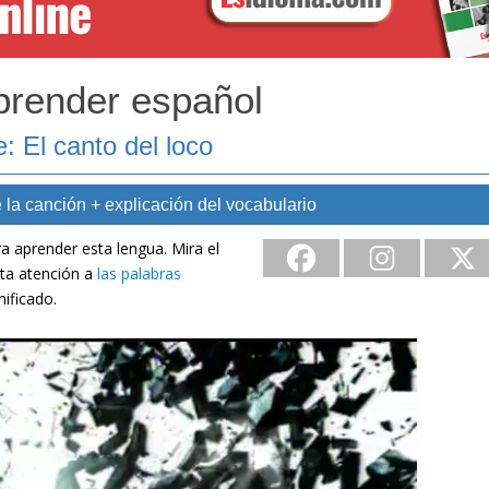
prender español
: El canto del loco
 la canción + explicación del vocabulario
a aprender esta lengua. Mira el
sta atención a
las palabras
nificado.