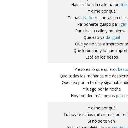
Has salido a la calle tú tan
fre
Y dime por qué
Te has
tirado
tres horas en el e
Pa’ ponerte guapo pa’
ligar
Para ir a la calle y no piensa
Que eso ya
da igual
Que ya no vas a impresiona
Que lo bueno y lo que impor
Está en los besos
Y eso es lo que quiero,
beso
Que todas las mañanas me despiert
Que sea por la tarde y siga habien
Y luego por la noche
Hoy me den más besos
pa’
ce
Y dime por qué
Tú hoy te echas mil cremas por el
Si no se te ven.
Y se te han olvidado los
sentimie