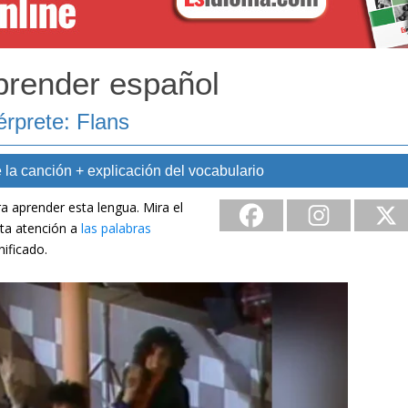
prender español
érprete: Flans
 la canción + explicación del vocabulario
a aprender esta lengua. Mira el
sta atención a
las palabras
nificado.