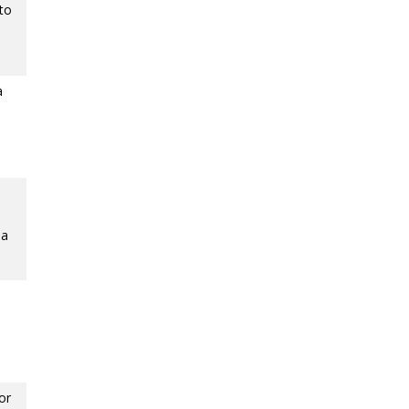
to
a
na
or