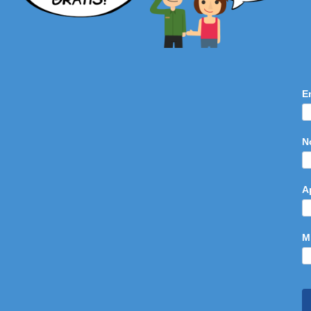
E
N
A
M