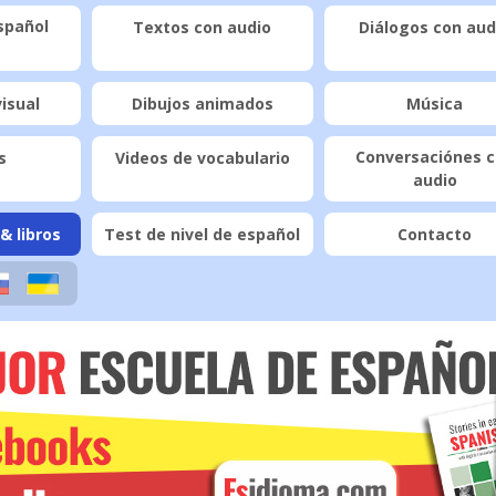
spañol
Textos con audio
Diálogos con aud
visual
Dibujos animados
Música
Conversaciónes 
s
Videos de vocabulario
audio
& libros
Test de nivel de español
Contacto