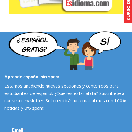
Aprende español sin spam
Estamos añadiendo nuevas secciones y contenidos para
estudiantes de español. ¿Quieres estar al día? Suscríbete a
nuestra newsletter. Solo recibirás un email al mes con 100%
noticias y 0% spam:
Email